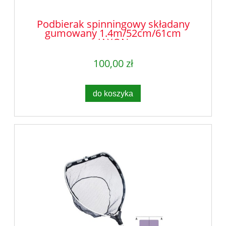
Podbierak spinningowy składany
gumowany 1.4m/52cm/61cm
JAXON
100,00 zł
do koszyka