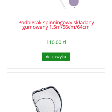
Podbierak spinningowy składany
gumowany 1.5m/56cm/64cm
JAXON
110,00 zł
do koszyka