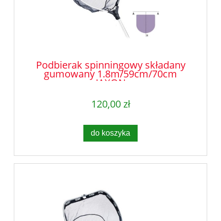
Podbierak spinningowy składany
gumowany 1.8m/59cm/70cm
JAXON
120,00 zł
do koszyka