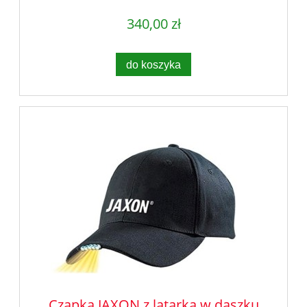
340,00 zł
do koszyka
Czapka JAXON z latarką w daszku