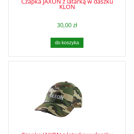
Czapka JAXON z latarką w daszku
KLON
30,00 zł
do koszyka