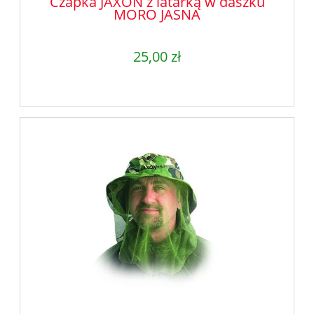
Czapka JAXON z latarką w daszku
MORO JASNA
25,00 zł