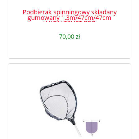
Podbierak spinningowy składany
gumowany 1.3m/47cm/47cm
JAXON TRUST PRO
70,00 zł