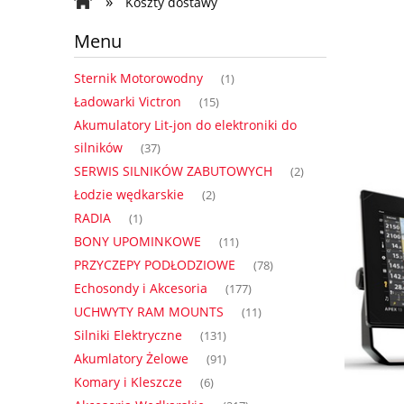
»
Koszty dostawy
Regulamin
Formularz Kontakto
Menu
Sternik Motorowodny
(1)
Ładowarki Victron
(15)
Akumulatory Lit-jon do elektroniki do
silników
(37)
SERWIS SILNIKÓW ZABUTOWYCH
(2)
Łodzie wędkarskie
(2)
RADIA
(1)
BONY UPOMINKOWE
(11)
PRZYCZEPY PODŁODZIOWE
(78)
Echosondy i Akcesoria
(177)
UCHWYTY RAM MOUNTS
(11)
Silniki Elektryczne
(131)
Akumlatory Żelowe
(91)
Komary i Kleszcze
(6)