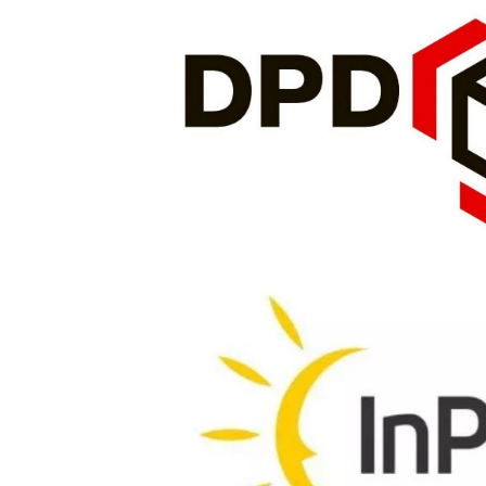
tor Big Fish 250 g
Atraktor Czosnek 250 g
8,00 zł
8,00 zł
do koszyka