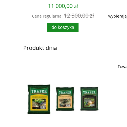
11 000,00 zł
12 300,00 zł
Cena regularna:
Cena re
wybierają
0 zł
do koszyka
Produkt dnia
Towa