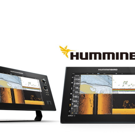
wy
Odwiedź nas na Allegro
Giełda