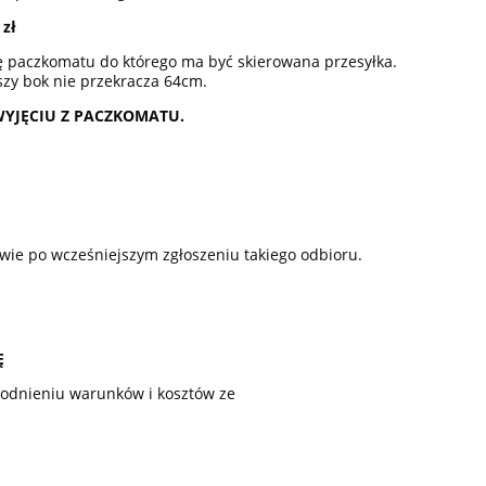
17 000,00 zł
13,5
 zł
20 700,00 zł
Cena regularna:
Cena regular
ę paczkomatu do którego ma być skierowana przesyłka.
zy bok nie przekracza 64cm.
do koszyka
do ko
WYJĘCIU Z PACZKOMATU.
ie po wcześniejszym zgłoszeniu takiego odbioru.
Ę
godnieniu warunków i kosztów ze