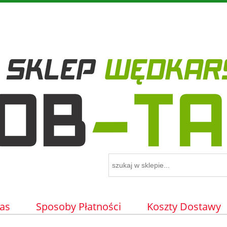
as
Sposoby Płatności
Koszty Dostawy