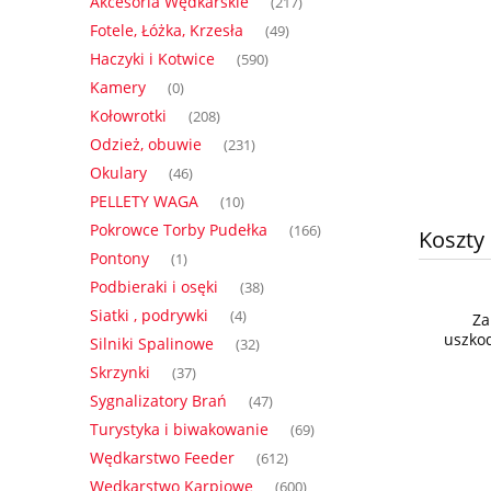
Akcesoria Wędkarskie
(217)
Fotele, Łóżka, Krzesła
(49)
Haczyki i Kotwice
(590)
Kamery
(0)
Kołowrotki
(208)
Odzież, obuwie
(231)
Okulary
(46)
PELLETY WAGA
(10)
Pokrowce Torby Pudełka
(166)
Koszty
Pontony
(1)
Podbieraki i osęki
(38)
Siatki , podrywki
(4)
Za
uszkod
Silniki Spalinowe
(32)
Skrzynki
(37)
Sygnalizatory Brań
(47)
Turystyka i biwakowanie
(69)
Wędkarstwo Feeder
(612)
Wędkarstwo Karpiowe
(600)