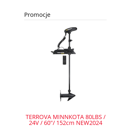
Promocje
TERROVA MINNKOTA 80LBS /
Silni
ĄCY DO
24V / 60"/ 152cm NEW2024
For
 45