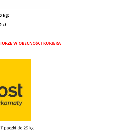
0 kg:
 zł
IORZE W OBECNOŚCI KURIERA
HUMMINBIRD APEX 13"
WKŁAD OCIE
Y
MEGA SI + CHARTPLOTER Z
KALOSZY 
Przetwornikiem
 paczki do 25 kg