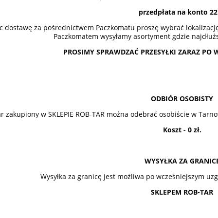
18 500,00 zł
przedpłata na konto 22
25,00 zł
19 300,00 zł
gularna:
c dostawę za pośrednictwem Paczkomatu proszę wybrać lokalizacj
35,00 zł
Cena regularna:
Paczkomatem wysyłamy asortyment gdzie najdłużs
do koszyka
PROSIMY SPRAWDZAĆ PRZESYŁKI ZARAZ PO 
ODBIÓR OSOBISTY
r zakupiony w SKLEPIE ROB-TAR można odebrać osobiście w Tarnow
Koszt - 0 zł.
WYSYŁKA ZA GRANIC
Wysyłka za granicę jest możliwa po wcześniejszym uz
SKLEPEM ROB-TAR