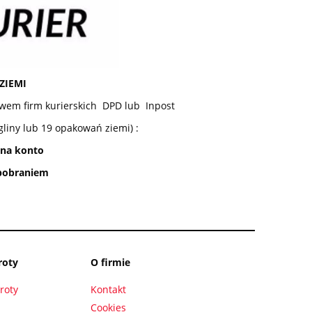
ZIEMI
wem firm kurierskich DPD lub Inpost
gliny lub 19 opakowań ziemi) :
 na konto
 pobraniem
roty
O firmie
roty
Kontakt
Cookies