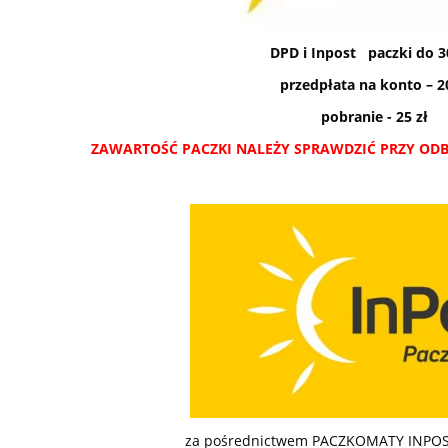
DPD i Inpost paczki do 3
przedpłata na konto – 20
pobranie - 25 zł
ZAWARTOŚĆ PACZKI NALEŻY SPRAWDZIĆ PRZY ODB
k dziobowy GARMIN
OCIEPLACZ DO KALOSZ
ce® Kraken 63"
ROZM. 43
za pośrednictwem PACZKOMATY INPOST